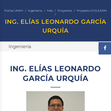
Portal UNAH
Ingeniería
Más
Proyectos
Proyecto ICOLEARN
ING. ELÍAS LEONARDO GARCÍA
URQUÍA
Ingeniería
TO
ING. ELÍAS LEONARDO
GARCÍA URQUÍA