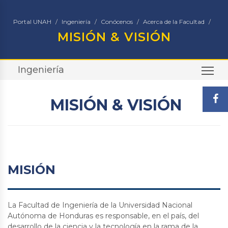
Portal UNAH
Ingeniería
Conócenos
Acerca de la Facultad
MISIÓN & VISIÓN
Ingeniería
TO
MISIÓN & VISIÓN
MISIÓN
La Facultad de Ingeniería de la Universidad Nacional
Autónoma de Honduras es responsable, en el país, del
desarrollo de la ciencia y la tecnología en la rama de la